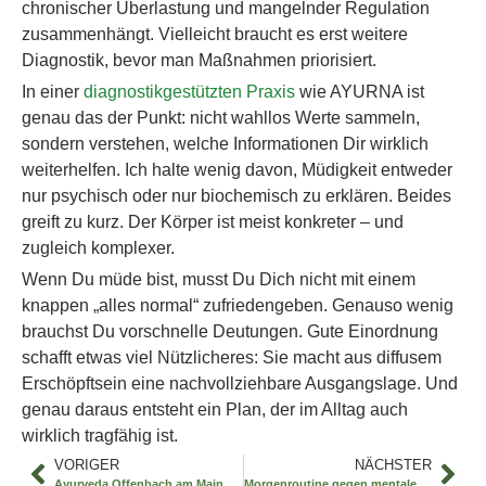
chronischer Überlastung und mangelnder Regulation
zusammenhängt. Vielleicht braucht es erst weitere
Diagnostik, bevor man Maßnahmen priorisiert.
In einer
diagnostikgestützten Praxis
wie AYURNA ist
genau das der Punkt: nicht wahllos Werte sammeln,
sondern verstehen, welche Informationen Dir wirklich
weiterhelfen. Ich halte wenig davon, Müdigkeit entweder
nur psychisch oder nur biochemisch zu erklären. Beides
greift zu kurz. Der Körper ist meist konkreter – und
zugleich komplexer.
Wenn Du müde bist, musst Du Dich nicht mit einem
knappen „alles normal“ zufriedengeben. Genauso wenig
brauchst Du vorschnelle Deutungen. Gute Einordnung
schafft etwas viel Nützlicheres: Sie macht aus diffusem
Erschöpftsein eine nachvollziehbare Ausgangslage. Und
genau daraus entsteht ein Plan, der im Alltag auch
wirklich tragfähig ist.
VORIGER
NÄCHSTER
Ayurveda Offenbach am Main – was sinnvoll ist
Morgenroutine gegen mentale Erschöpfung