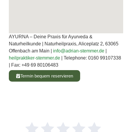
AYURNA – Deine Praxis für Ayurveda &
Naturheilkunde | Naturheilpraxis, Aliceplatz 2, 63065
Offenbach am Main |
info@adrian-stemmer.de
|
heilpraktiker-stemmer.de
| Telephone: ‭0160 99107338‬
| Fax: ‭+49 69 80106483‬
Termin bequem reservieren
Schreibe eine Bewertung
Wie haben wir uns geschlagen?