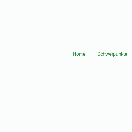
.de
Aliceplatz 2, 63065 Offenbach
Home
Schwerpunkte