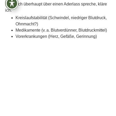
Bevor ich überhaupt über einen Aderlass spreche, kläre
ich:
Kreislaufstabilität (Schwindel, niedriger Blutdruck,
Ohnmacht?)
Medikamente (v. a. Blutverdünner, Blutdruckmittel)
Vorerkrankungen (Herz, Gefäße, Gerinnung)
2) Sinnvolle Laborwerte (je nach Ausgangslage)
Hämoglobin/Hämatokrit
Ferritin (Speichereisen)
bei Verdacht: Entzündungsmarker (z. B. CRP)
3) Am Tag des Aderlasses
Je nach Schule/Tradition wird teils „nüchtern“ empfohlen.
Wenn jemand kreislauflabil ist, kann „komplett nüchtern“
aber kontraproduktiv sein. Deshalb gilt für mich:
individuell und sicher
.