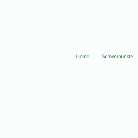
.de
Aliceplatz 2, 63065 Offenbach
Home
Schwerpunkte
ordiagnostik in Offenbac
, Migräne, Schlafstörungen oder diffusen Beschwerden kämpfst
nnvoll sein, weil er nicht nur Symptome bespricht, sondern gen