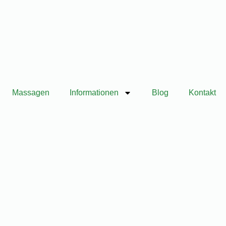
Massagen
Informationen
Blog
Kontakt
Jetzt Reservieren
h
, reicht ein vages Bauchgefühl oft nicht mehr aus. Ein
auer hinschaut: Was zeigt Deine Geschichte, was zeigt der