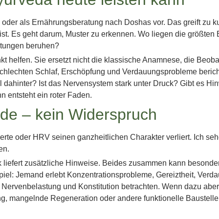
oder als Ernährungsberatung nach Doshas vor. Das greift zu kurz
ist. Es geht darum, Muster zu erkennen. Wo liegen die größten 
mutungen beruhen?
helfen. Sie ersetzt nicht die klassische Anamnese, die Beoba
schlechten Schlaf, Erschöpfung und Verdauungsprobleme berich
ll dahinter? Ist das Nervensystem stark unter Druck? Gibt es H
 entsteht ein roter Faden.
de – kein Widerspruch
 oder HRV seinen ganzheitlichen Charakter verliert. Ich sehe 
en.
iefert zusätzliche Hinweise. Beides zusammen kann besonders
ispiel: Jemand erlebt Konzentrationsprobleme, Gereiztheit, Verd
r, Nervenbelastung und Konstitution betrachten. Wenn dazu a
ng, mangelnde Regeneration oder andere funktionelle Baustelle