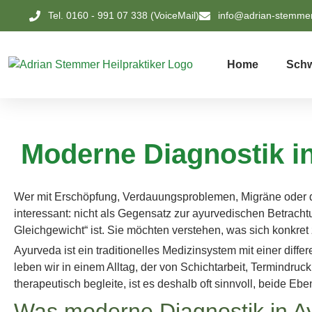
Tel. 0160 - 991 07 338 (VoiceMail)
info@adrian-stemme
Home
Schw
Moderne Diagnostik in
Wer mit Erschöpfung, Verdauungsproblemen, Migräne oder di
interessant: nicht als Gegensatz zur ayurvedischen Betrach
Gleichgewicht“ ist. Sie möchten verstehen, was sich konkret 
Ayurveda ist ein traditionelles Medizinsystem mit einer differ
leben wir in einem Alltag, der von Schichtarbeit, Termind
therapeutisch begleite, ist es deshalb oft sinnvoll, beide
Was moderne Diagnostik in Ay