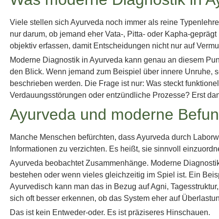
Viele stellen sich Ayurveda noch immer als reine Typenlehre 
nur darum, ob jemand eher Vata-, Pitta- oder Kapha-geprägt 
objektiv erfassen, damit Entscheidungen nicht nur auf Ver
Moderne Diagnostik in Ayurveda kann genau an diesem Punkt 
den Blick. Wenn jemand zum Beispiel über innere Unruhe, 
beschrieben werden. Die Frage ist nur: Was steckt funktione
Verdauungsstörungen oder entzündliche Prozesse? Erst dann
Ayurveda und moderne Befun
Manche Menschen befürchten, dass Ayurveda durch Laborwerte
Informationen zu verzichten. Es heißt, sie sinnvoll einzuordn
Ayurveda beobachtet Zusammenhänge. Moderne Diagnostik l
bestehen oder wenn vieles gleichzeitig im Spiel ist. Ein Be
Ayurvedisch kann man das in Bezug auf Agni, Tagesstruktu
sich oft besser erkennen, ob das System eher auf Überlastu
Das ist kein Entweder-oder. Es ist präziseres Hinschauen.