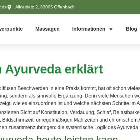
r.de
Aliceplatz 2, 63065 Offenbach
erpunkte
Massagen
Informationen
Blog
 Ayurveda erklärt
ffusen Beschwerden in eine Praxis kommt, hat oft schon vieles
tung, sondern als sinnvolle Ergänzung. Denn viele Menschen wo
zeigt, wie es einzuordnen ist und welche nächsten Schritte im A
enzierten Sicht auf Konstitution, Verdauung, Schlaf, Belastbarkei
ruck, Bildschirmzeit, unregelmäßigen Mahlzeiten und chronisch
 Ebenen zusammenzubringen: die systemische Logik des Ayurveda
urveda heute leisten kann