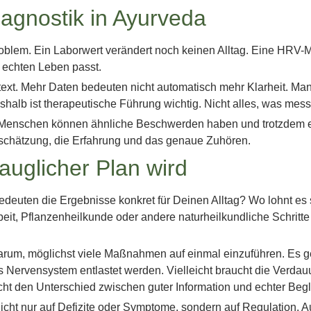
agnostik in Ayurveda
s Problem. Ein Laborwert verändert noch keinen Alltag. Eine HR
 echten Leben passt.
ext. Mehr Daten bedeuten nicht automatisch mehr Klarheit. Ma
alb ist therapeutische Führung wichtig. Nicht alles, was messb
Zwei Menschen können ähnliche Beschwerden haben und trotzdem 
Einschätzung, die Erfahrung und das genaue Zuhören.
auglicher Plan wird
 bedeuten die Ergebnisse konkret für Deinen Alltag? Wo lohnt e
t, Pflanzenheilkunde oder andere naturheilkundliche Schritte – 
arum, möglichst viele Maßnahmen auf einmal einzuführen. Es geh
t das Nervensystem entlastet werden. Vielleicht braucht die Ve
t den Unterschied zwischen guter Information und echter Begl
nicht nur auf Defizite oder Symptome, sondern auf Regulation. A