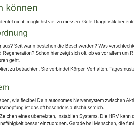
in können
deutet nicht, möglichst viel zu messen. Gute Diagnostik bedeute
ordnung
tag aus? Seit wann bestehen die Beschwerden? Was verschlechter
 Regeneration? Schon hier zeigt sich oft, ob es vor allem um 
ren geht.
liert zu betrachten. Sie verbindet Körper, Verhalten, Tagesmust
tem
 geben, wie flexibel Dein autonomes Nervensystem zwischen Akt
chöpfung ist das oft besonders aufschlussreich.
Zeichen eines überreizten, instabilen Systems. Die HRV kann 
ionsfähigkeit besser einzuordnen. Gerade bei Menschen, die fu