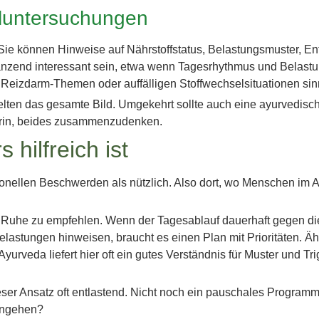
luntersuchungen
. Sie können Hinweise auf Nährstoffstatus, Belastungsmuster,
nzend interessant sein, etwa wenn Tagesrhythmus und Belastun
izdarm-Themen oder auffälligen Stoffwechselsituationen sinn
 selten das gesamte Bild. Umgekehrt sollte auch eine ayurvedi
darin, beides zusammenzudenken.
hilfreich ist
tionellen Beschwerden als nützlich. Also dort, wo Menschen im A
r Ruhe zu empfehlen. Wenn der Tagesablauf dauerhaft gegen di
Belastungen hinweisen, braucht es einen Plan mit Prioritäten. Ä
veda liefert hier oft ein gutes Verständnis für Muster und Trig
eser Ansatz oft entlastend. Nicht noch ein pauschales Program
angehen?