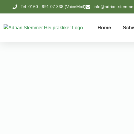
Tel. 0160 - 991 07 338 (VoiceMail)
info@adrian-stemme
Home
Schw