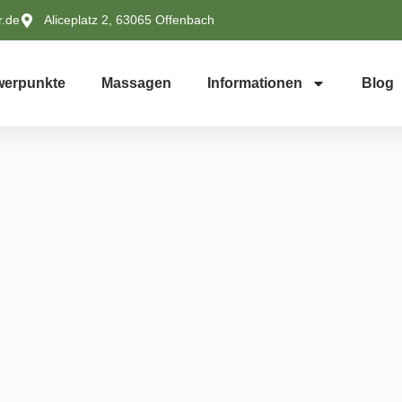
r.de
Aliceplatz 2, 63065 Offenbach
erpunkte
Massagen
Informationen
Blog