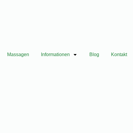
Massagen
Informationen
Blog
Kontakt
Jetzt Reservieren
 in der Nacht nicht wirklich angekommen. Genau hinter solchen