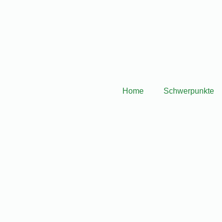
.de
Aliceplatz 2, 63065 Offenbach
Home
Schwerpunkte
ndliche Erschöpfung
verbracht – und trotzdem fühlt sich der Morgen an, als wärst du